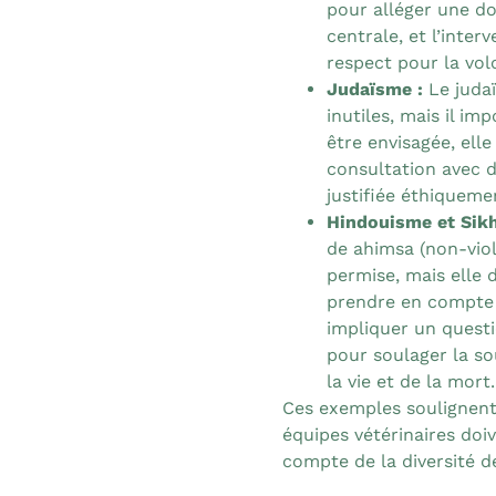
pour alléger une do
centrale, et l’inter
respect pour la vol
Judaïsme :
Le juda
inutiles, mais il i
être envisagée, ell
consultation avec de
justifiée éthiquemen
Hindouisme et Sik
de ahimsa (non-viol
permise, mais elle 
prendre en compte 
impliquer un ques
pour soulager la so
la vie et de la mort.
Ces exemples soulignent 
équipes vétérinaires doi
compte de la diversité d