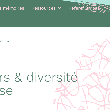
rs mémoires
Ressources
Référer un cas
igieuse
s & diversité
use