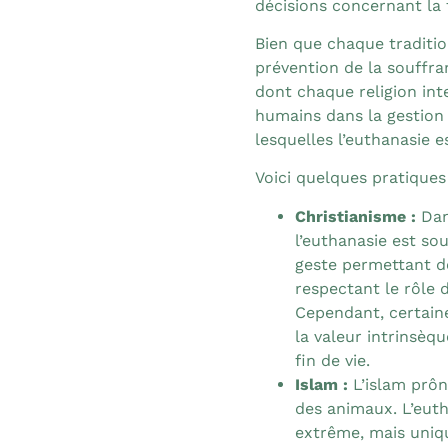
décisions concernant la f
Bien que chaque traditio
prévention de la souffra
dont chaque religion inter
humains dans la gestion 
lesquelles l’euthanasie 
Voici quelques pratiques
Christianisme :
Dan
l’euthanasie est s
geste permettant de
respectant le rôle 
Cependant, certain
la valeur intrinsèqu
fin de vie.
Islam :
L’islam prô
des animaux. L’eut
extrême, mais uniq