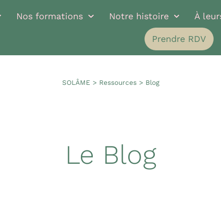
Nos formations
Notre histoire
À leu
Prendre RDV
SOLÂME
>
Ressources
>
Blog
Le Blog