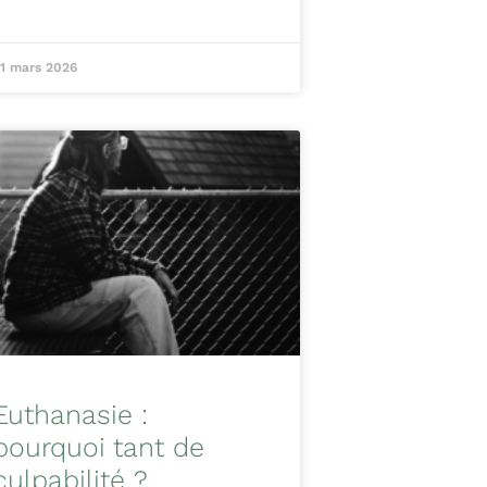
1 mars 2026
Euthanasie :
pourquoi tant de
culpabilité ?