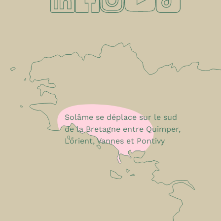
Solâme se déplace sur le sud
de la Bretagne entre Quimper,
Lorient, Vannes et Pontivy