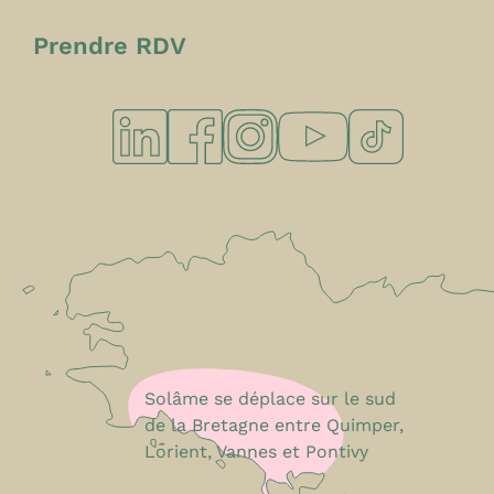
Prendre RDV
Solâme se déplace sur le sud
de la Bretagne entre Quimper,
Lorient, Vannes et Pontivy