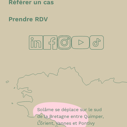
Référer un cas
Prendre RDV
Solâme se déplace sur le sud
de la Bretagne entre Quimper,
Lorient, Vannes et Pontivy