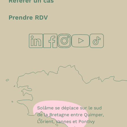
Référer un cas
Prendre RDV
Solâme se déplace sur le sud
de la Bretagne entre Quimper,
Lorient, Vannes et Pontivy