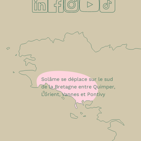
Solâme se déplace sur le sud
de la Bretagne entre Quimper,
Lorient, Vannes et Pontivy