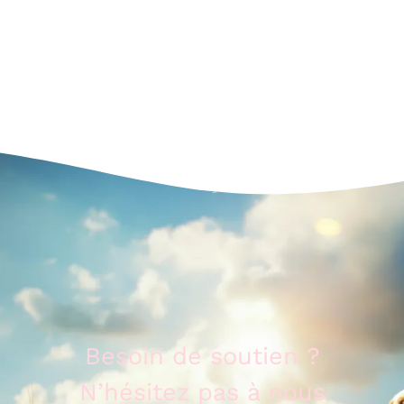
xxx
xxx
xxx
xxx
Besoin de soutien
?
N’hésitez pas à nous