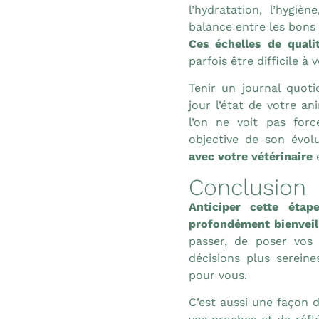
l’hydratation, l’hygiè
balance entre les bons 
Ces échelles de quali
parfois être difficile à
Tenir un journal quoti
jour l’état de votre a
l’on ne voit pas forc
objective de son évol
avec votre vétérinaire
e
Conclusion
Anticiper cette étap
profondément bienveil
passer, de poser vos 
décisions plus serei
pour vous.
C’est aussi une façon 