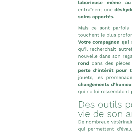
laborieuse même au
entraînent une
déshydr
soins apportés.
Mais ce sont parfois
touchent le plus prof
Votre compagnon qui s
qu’il recherchait autr
nouvelle dans son reg
rond
dans des pièces 
perte d’intérêt pour t
jouets, les promenad
changements d’humeur
qui ne lui ressemblent 
Des outils p
vie de son 
De nombreux vétérinair
qui permettent d’évalu