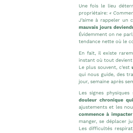
Une fois le lieu déter
propriétaire:
« Comment
J’aime à rappeler un 
mauvais jours deviend
Évidemment on ne parle
tendance nette où le con
En fait, il existe ra
instant où tout devient
Le plus souvent, c’est
qui nous guide, des t
jour, semaine après se
Les signes physiques s
douleur chronique qu
ajustements et les n
commence à impacter l
manger, se déplacer ju
Les difficultés respira