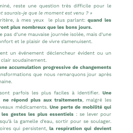
miné, reste une question très difficile pour le
 saurais-je que le moment est venu ? »
critère, à mes yeux le plus parlant:
quand les
ront plus nombreux que les bons jours.
 pas d’une mauvaise journée isolée, mais d’une
fort et le plaisir de vivre s’amenuisent.
rement un événement déclencheur évident ou un
 clair soudainement.
une accumulation progressive de changements
ransformations que nous remarquons jour après
maine.
ont parfois les plus faciles à identifier.
Une
i ne répond plus aux traitements
, malgré les
ouveaux médicaments.
Une perte de mobilité qui
es gestes les plus essentiels
: se lever pour
squ’à la gamelle d’eau, sortir pour se soulager.
toires qui persistent,
la respiration qui devient